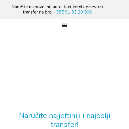
Skip
Skip
Skip
Naručite najpovoljniji auto, taxi, kombi prijevoz i
to
to
to
transfer na broj
+385 91 33 20 506
primary
main
footer
navigation
content
TREBATE TAXI PRIJEVOZ?
Naručite najjeftiniji i najbolji
transfer!